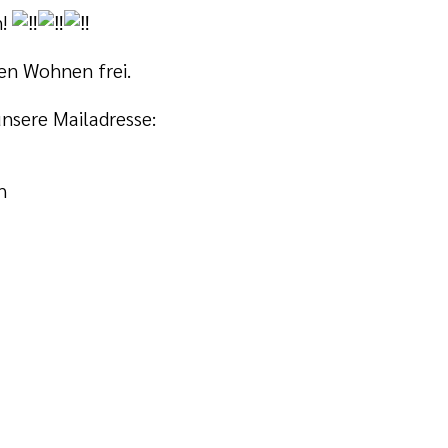
n!
en Wohnen frei.
nsere Mailadresse:
h