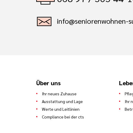
info@seniorenwohnen-s
Über uns
Lebe
Ihr neues Zuhause
Pfle
Ausstattung und Lage
Ihr 
Werte und Leitlinien
Bet
Compliance bei der cts