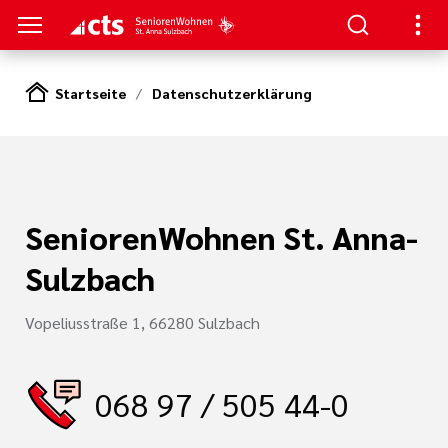
Startseite
Datenschutzerklärung
S
hause
urzzeitpflege
en
SeniorenWohnen St. Anna-
und Lage
chaften
Sulzbach
tlinien
ohnen
Vopeliusstraße 1, 66280 Sulzbach
i der cts
068 97 / 505 44-0